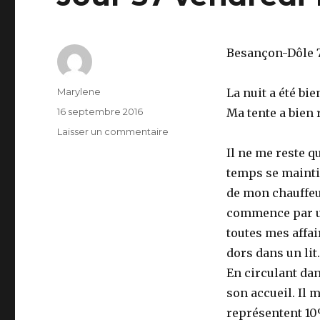
Besançon-Dôle 7
Auteur
Marylene
La nuit a été bie
Publié
16 septembre 2016
Ma tente a bien 
le
Laisser un commentaire
sur
Jour
Il ne me reste qu
57
temps se maintien
vendredi
16
de mon chauffeur
septembre
commence par un
toutes mes affai
dors dans un lit.
En circulant dan
son accueil. Il 
représentent 10%