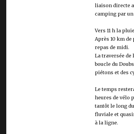
liaison directe 
camping par un k
Vers 11 h la plui
Après 10 km de 
repas de midi.
La traversée de 
boucle du Doubs.
piétons et des c
Le temps restera
heures de vélo po
tantôt le long d
fluviale et quas
à la ligne.