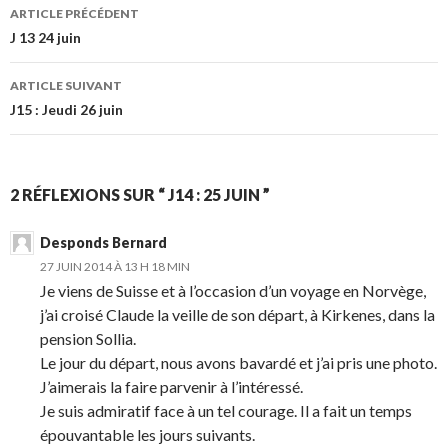
ARTICLE PRÉCÉDENT
Navigation de l’article
J 13 24 juin
ARTICLE SUIVANT
J15 : Jeudi 26 juin
2 RÉFLEXIONS SUR “ J14 : 25 JUIN ”
Desponds Bernard
27 JUIN 2014 À 13 H 18 MIN
Je viens de Suisse et à l’occasion d’un voyage en Norvège,
j’ai croisé Claude la veille de son départ, à Kirkenes, dans la
pension Sollia.
Le jour du départ, nous avons bavardé et j’ai pris une photo.
J’aimerais la faire parvenir à l’intéressé.
Je suis admiratif face à un tel courage. Il a fait un temps
épouvantable les jours suivants.