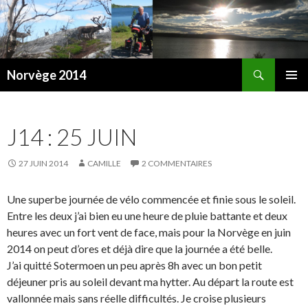
Recherche
Norvège 2014
ALLER AU CONTENU PRINCIPAL
J14 : 25 JUIN
27 JUIN 2014
CAMILLE
2 COMMENTAIRES
Une superbe journée de vélo commencée et finie sous le soleil.
Entre les deux j’ai bien eu une heure de pluie battante et deux
heures avec un fort vent de face, mais pour la Norvège en juin
2014 on peut d’ores et déjà dire que la journée a été belle.
J’ai quitté Sotermoen un peu après 8h avec un bon petit
déjeuner pris au soleil devant ma hytter. Au départ la route est
vallonnée mais sans réelle difficultés. Je croise plusieurs