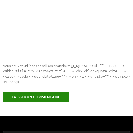
Vous pouvez utiliser ces balises et attributs
HTML
:
<a href="" title="">
<abbr title=""> <acronym title=""> <b> <blockquote cite="">
<cite> <code> <del datetime=""> <em> <i> <q cite=""> <strike>
<strong>