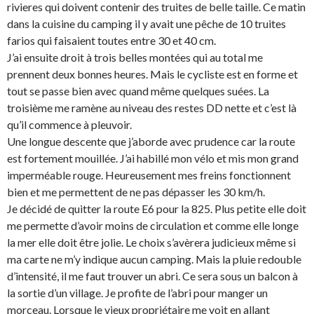
rivieres qui doivent contenir des truites de belle taille. Ce matin
dans la cuisine du camping il y avait une pêche de 10 truites
farios qui faisaient toutes entre 30 et 40 cm.
J’ai ensuite droit à trois belles montées qui au total me
prennent deux bonnes heures. Mais le cycliste est en forme et
tout se passe bien avec quand même quelques suées. La
troisième me ramène au niveau des restes DD nette et c’est là
qu’il commence à pleuvoir.
Une longue descente que j’aborde avec prudence car la route
est fortement mouillée. J’ai habillé mon vélo et mis mon grand
imperméable rouge. Heureusement mes freins fonctionnent
bien et me permettent de ne pas dépasser les 30 km/h.
Je décidé de quitter la route E6 pour la 825. Plus petite elle doit
me permette d’avoir moins de circulation et comme elle longe
la mer elle doit être jolie. Le choix s’avèrera judicieux même si
ma carte ne m’y indique aucun camping. Mais la pluie redouble
d’intensité, il me faut trouver un abri. Ce sera sous un balcon à
la sortie d’un village. Je profite de l’abri pour manger un
morceau. Lorsque le vieux propriétaire me voit en allant