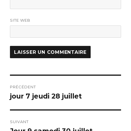
SITE WEB
Navigation
PRÉCÉDENT
de
jour 7 jeudi 28 juillet
Article
précédent :
l’article
SUIVANT
Article